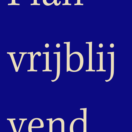
vrijblij
vend 