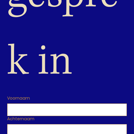
k in
Voornaam
Achternaam