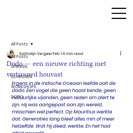
All Posts
Kathalijn Vergeer
Feb 1
4 min read
All Posts
Dodo — een nieuwe richting met
SPREKEN
vertrouwd houvast
SCHRIJVEN
Ergens in de Indische Oceaan leefde ooit de 
WORKSHOPS
dodo. Een vogel die geen haast kende, geen 
DODO
natuurlijke vijanden, geen reden om alert te 
zijn. Hij was aangepast aan zijn wereld, 
misschien wel perfect. Op Mauritius werkte 
dat. Generaties lang bleef alles min of meer 
hetzelfde. Wat hij deed, werkte. En het had 