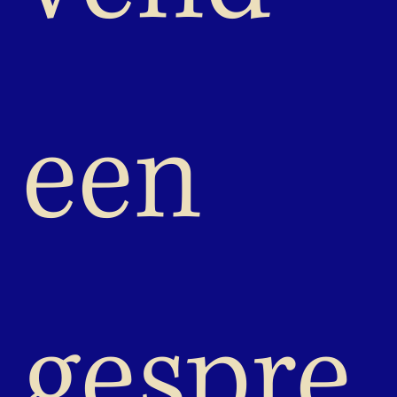
een 
gespre