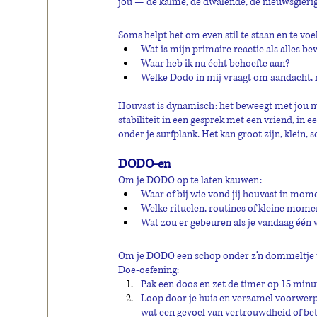
jou — de kalme, de dwalende, de nieuwsgierig
Soms helpt het om even stil te staan en te voe
Wat is mijn primaire reactie als alles 
Waar heb ik nu écht behoefte aan?
Welke Dodo in mij vraagt om aandacht, r
Houvast is dynamisch: het beweegt met jou m
stabiliteit in een gesprek met een vriend, in e
onder je surfplank. Het kan groot zijn, klein, s
DODO-en
Om je DODO op te laten kauwen:
Waar of bij wie vond jij houvast in mom
Welke rituelen, routines of kleine mome
Wat zou er gebeuren als je vandaag één 
Om je DODO een schop onder z’n dommeltje 
Doe-oefening:
Pak een doos en zet de timer op 15 minu
Loop door je huis en verzamel voorwerpen
wat een gevoel van vertrouwdheid of be