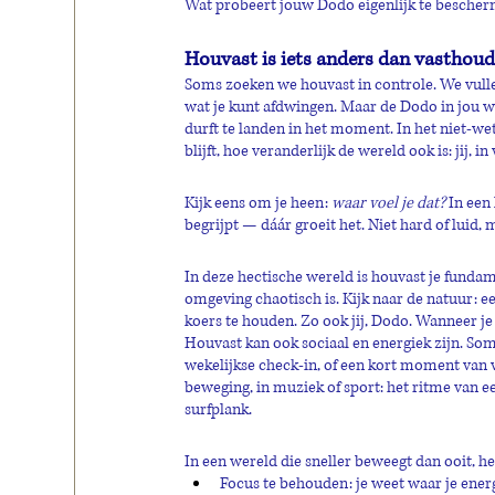
Wat probeert jouw Dodo eigenlijk te besche
Houvast is iets anders dan vasthou
Soms zoeken we houvast in controle. We vullen 
wat je kunt afdwingen. Maar de Dodo in jou w
durft te landen in het moment. In het niet-wete
blijft, hoe veranderlijk de wereld ook is: jij, i
Kijk eens om je heen: 
waar voel je dat?
 In een
begrijpt — dáár groeit het. Niet hard of luid, 
In deze hectische wereld is houvast je fundame
omgeving chaotisch is. Kijk naar de natuur: e
koers te houden. Zo ook jij, Dodo. Wanneer je
Houvast kan ook sociaal en energiek zijn. Som
wekelijkse check-in, of een kort moment van v
beweging, in muziek of sport: het ritme van e
surfplank. 
In een wereld die sneller beweegt dan ooit, h
Focus te behouden: je weet waar je energ