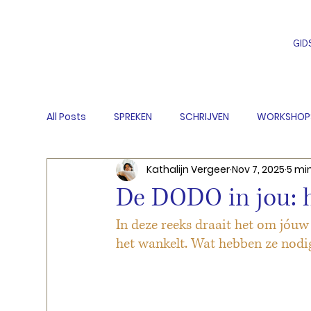
GID
All Posts
SPREKEN
SCHRIJVEN
WORKSHOP
Kathalijn Vergeer
Nov 7, 2025
5 mi
De DODO in jou: 
In deze reeks draait het om jóuw 
het wankelt. Wat hebben ze nodig