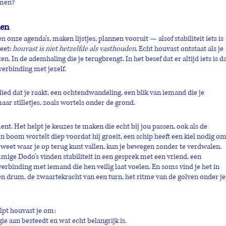
rmen?
den
onze agenda’s, maken lijstjes, plannen vooruit — alsof stabiliteit iets is 
eet:
 houvast is niet hetzelfde als vasthouden
. Echt houvast ontstaat als je 
n. In de ademhaling die je terugbrengt. In het besef dat er altijd iets is da
n verbinding met jezelf.
 lied dat je raakt, een ochtendwandeling, een blik van iemand die je 
maar stilletjes, zoals wortels onder de grond.
nt. Het helpt je keuzes te maken die echt bij jou passen, ook als de 
en boom wortelt diep voordat hij groeit, een schip heeft een kiel nodig om
 weet waar je op terug kunt vallen, kun je bewegen zonder te verdwalen. 
mige Dodo’s vinden stabiliteit in een gesprek met een vriend, een 
erbinding met iemand die hen veilig laat voelen. En soms vind je het in 
en drum, de zwaartekracht van een turn, het ritme van de golven onder je
elpt houvast je om:
ie aan besteedt en wat echt belangrijk is.