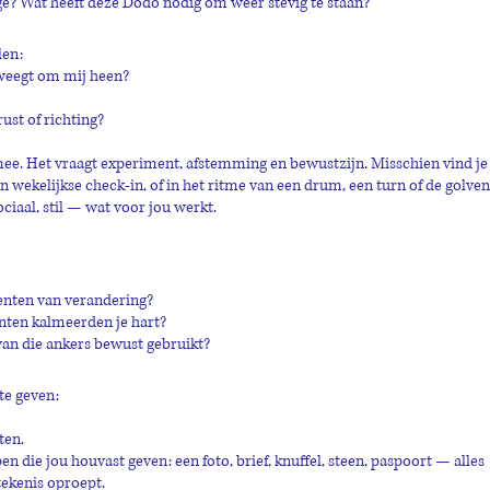
e? Wat heeft deze Dodo nodig om weer stevig te staan? 
len:
beweegt om mij heen?
ust of richting?
ee. Het vraagt experiment, afstemming en bewustzijn. Misschien vind je
en wekelijkse check-in, of in het ritme van een drum, een turn of de golven
ociaal, stil — wat voor jou werkt.
enten van verandering?
nten kalmeerden je hart?
van die ankers bewust gebruikt?
te geven:
ten.
 die jou houvast geven: een foto, brief, knuffel, steen, paspoort — alles 
tekenis oproept.