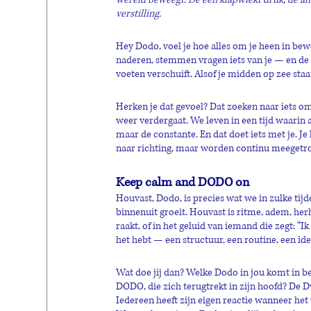
verstilling.
Hey Dodo, voel je hoe alles om je heen in bew
naderen, stemmen vragen iets van je — en de we
voeten verschuift. Alsof je midden op zee staa
Herken je dat gevoel? Dat zoeken naar iets om
weer verdergaat. We leven in een tijd waarin a
maar de constante. En dat doet iets met je. Je l
naar richting, maar worden continu meegetr
Keep calm and DODO on
Houvast, Dodo, is precies wat we in zulke tijd
binnenuit groeit. Houvast is ritme, adem, herha
raakt, of in het geluid van iemand die zegt: “I
het hebt — een structuur, een routine, een ide
Wat doe jij dan? Welke Dodo in jou komt in 
DODO, die zich terugtrekt in zijn hoofd? De Dw
Iedereen heeft zijn eigen reactie wanneer het 