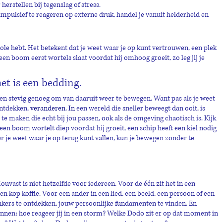
herstellen bij tegenslag of stress.
impulsief te reageren op externe druk, handel je vanuit helderheid en 
role hebt. Het betekent dat je weet waar je op kunt vertrouwen, een plek 
en boom eerst wortels slaat voordat hij omhoog groeit, zo leg jij je 
et is een bedding. 
 en stevig genoeg om van daaruit weer te bewegen. Want pas als je weet 
ontdekken, 
veranderen.
 In
een wereld die sneller beweegt dan ooit, is 
e maken die echt bij jou passen, ook als de omgeving chaotisch is. Kijk 
n boom wortelt diep voordat hij groeit, een schip heeft een kiel nodig 
 je weet waar je op terug kunt vallen, kun je bewegen zonder te 
ouvast is niet hetzelfde voor iedereen. Voor de één zit het in een 
n kop koffie. Voor een ander in een lied, een beeld, een persoon of een 
kers te ontdekken, jouw persoonlijke fundamenten te vinden. En 
ennen: hoe reageer jij in een storm? Welke Dodo zit er op dat moment in 