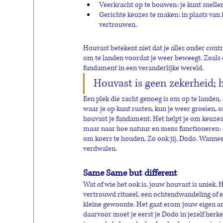
Veerkracht op te bouwen: je kunt sneller 
Gerichte keuzes te maken: in plaats van 
vertrouwen.
Houvast betekent niet dat je alles onder cont
om te landen voordat je weer beweegt. Zoals e
fundament in een veranderlijke wereld.
Houvast is geen zekerheid; h
Een plek die zacht genoeg is om op te landen,
waar je op kunt rusten, kun je weer groeien, 
houvast je fundament. Het helpt je om keuzes t
maar naar hoe natuur en mens functioneren: ee
om koers te houden. Zo ook jij, Dodo. Wanneer
verdwalen.
Same Same but different
Wat of wie het ook is, jouw houvast is uniek. H
vertrouwd ritueel, een ochtendwandeling of ee
kleine gewoonte. Het gaat erom jouw eigen an
daarvoor moet je eerst je Dodo in jezelf herk