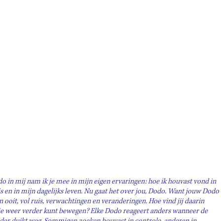
o in mij nam ik je mee in mijn eigen ervaringen: hoe ik houvast vond in 
en in mijn dagelijks leven. Nu gaat het over jou, Dodo. Want jouw Dodo 
n ooit, vol ruis, verwachtingen en veranderingen. Hoe vind jij daarin 
 je weer verder kunt bewegen? Elke Dodo reageert anders wanneer de 
der duikt weg. Sommigen zoeken houvast in controle, anderen in 