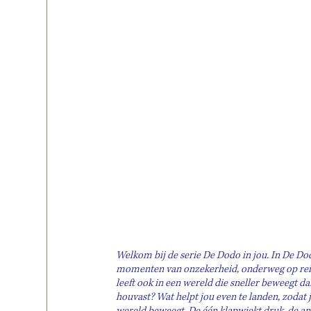
Welkom bij de serie De Dodo in jou. In De Dod
momenten van onzekerheid, onderweg op reis 
leeft ook in een wereld die sneller beweegt da
houvast? Wat helpt jou even te landen, zodat
wereld beweegt. De één klapwiekt druk, de an