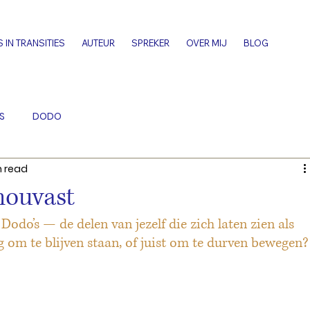
S IN TRANSITIES
AUTEUR
SPREKER
OVER MIJ
BLOG
S
DODO
n read
houvast
Dodo’s — de delen van jezelf die zich laten zien als 
 om te blijven staan, of juist om te durven bewegen?