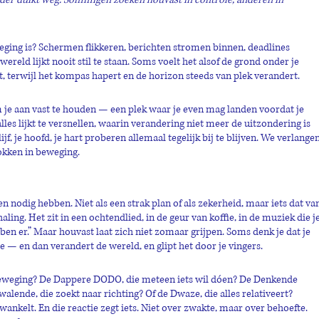
eging is? Schermen flikkeren, berichten stromen binnen, deadlines 
reld lijkt nooit stil te staan. Soms voelt het alsof de grond onder je 
t, terwijl het kompas hapert en de horizon steeds van plek verandert.
 je aan vast te houden — een plek waar je even mag landen voordat je 
lles lijkt te versnellen, waarin verandering niet meer de uitzondering is 
ijf, je hoofd, je hart proberen allemaal tegelijk bij te blijven. We verlangen
okken in beweging.
en nodig hebben. Niet als een strak plan of als zekerheid, maar iets dat va
ling. Het zit in een ochtendlied, in de geur van koffie, in de muziek die je
k ben er.” Maar houvast laat zich niet zomaar grijpen. Soms denk je dat je 
e — en dan verandert de wereld, en glipt het door je vingers.
beweging? De Dappere DODO, die meteen iets wil dóen? De Denkende 
alende, die zoekt naar richting? Of de Dwaze, die alles relativeert? 
wankelt. En die reactie zegt iets. Niet over zwakte, maar over behoefte. 